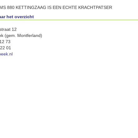
 MS 880 KETTINGZAAG IS EEN ECHTE KRACHTPATSER
aar het overzicht
straat 12
k (gem. Montferland)
 12 73
 22 01
eek.nl