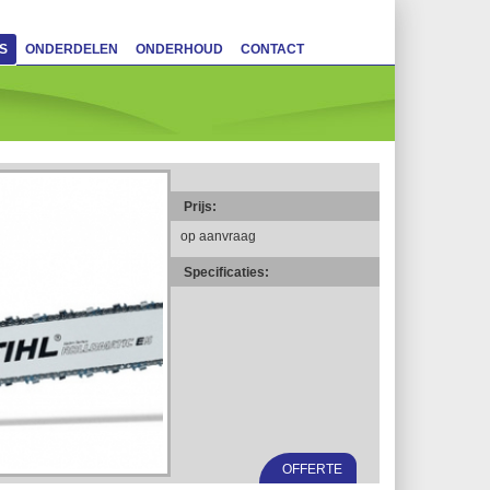
S
ONDERDELEN
ONDERHOUD
CONTACT
Prijs:
op aanvraag
Specificaties:
OFFERTE