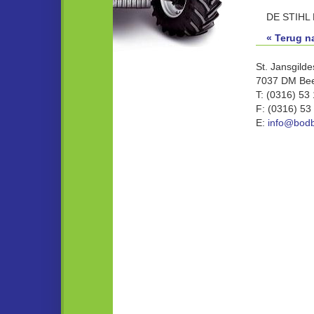
DE STIHL
« Terug n
St. Jansgilde
7037 DM Bee
T: (0316) 53
F: (0316) 53
E:
info@bodb